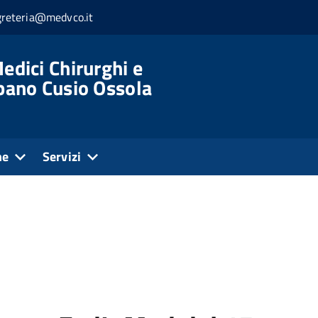
greteria@medvco.it
edici Chirurghi e
rbano Cusio Ossola
ne
Servizi